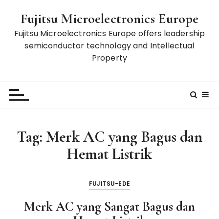
S
Fujitsu Microelectronics Europe
k
i
Fujitsu Microelectronics Europe offers leadership
p
semiconductor technology and Intellectual
t
Property
o
c
o
n
t
e
Tag:
Merk AC yang Bagus dan
n
Hemat Listrik
t
FUJITSU-EDE
Merk AC yang Sangat Bagus dan