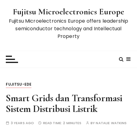
S
Fujitsu Microelectronics Europe
k
i
Fujitsu Microelectronics Europe offers leadership
p
semiconductor technology and Intellectual
t
Property
o
c
o
n
t
e
FUJITSU-EDE
n
t
Smart Grids dan Transformasi
Sistem Distribusi Listrik
3 YEARS AGO
READ TIME:
2 MINUTES
BY
NATALIE WATKINS