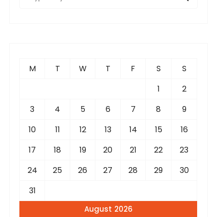
e
a
r
c
h
f
M
T
W
T
F
S
S
o
r
1
2
:
3
4
5
6
7
8
9
10
11
12
13
14
15
16
17
18
19
20
21
22
23
24
25
26
27
28
29
30
31
August 2026