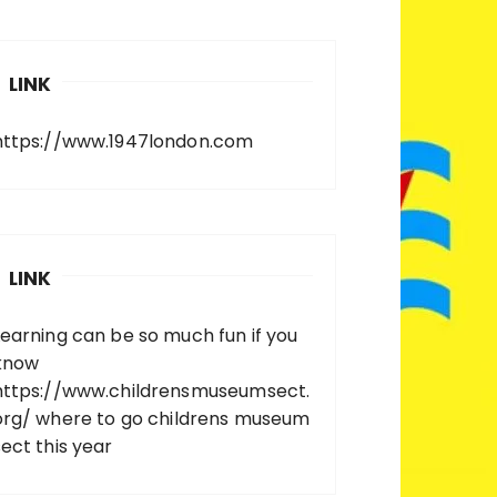
LINK
https://www.1947london.com
LINK
Learning can be so much fun if you
know
https://www.childrensmuseumsect.
org/
where to go childrens museum
sect this year