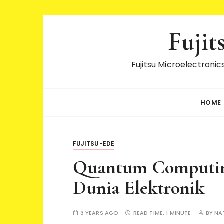
S
Fujit
k
i
p
Fujitsu Microelectroni
t
o
c
HOME
o
n
t
FUJITSU-EDE
e
n
Quantum Computin
t
Dunia Elektronik
3 YEARS AGO
READ TIME:
1 MINUTE
BY
NA