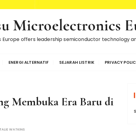
su Microelectronics 
cs Europe offers leadership semiconductor technology an
ENERGI ALTERNATIF
SEJARAH LISTRIK
PRIVACY POLI
g Membuka Era Baru di
TALIE WATKINS