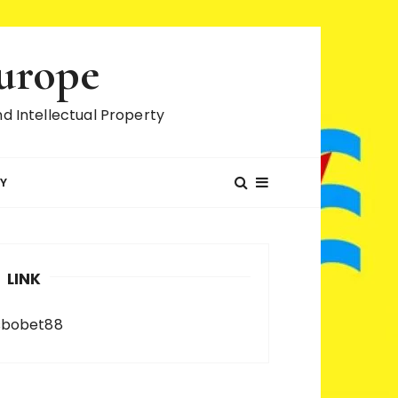
Europe
d Intellectual Property
CY
LINK
sbobet88