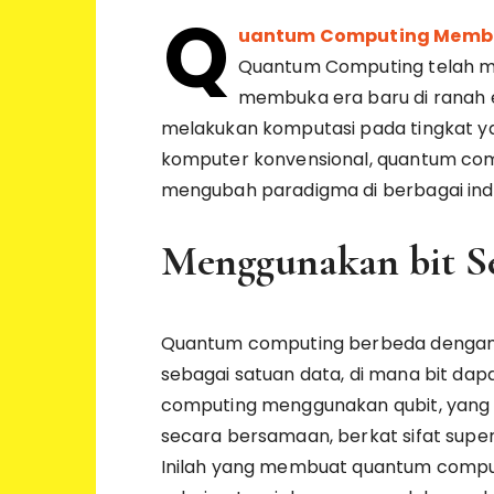
Q
uantum Computing Membuka
Quantum Computing telah me
membuka era baru di ranah
melakukan komputasi pada tingkat y
komputer konvensional, quantum com
mengubah paradigma di berbagai indu
Menggunakan bit S
Quantum computing berbeda dengan 
sebagai satuan data, di mana bit dap
computing menggunakan qubit, yang d
secara bersamaan, berkat sifat supe
Inilah yang membuat quantum comput