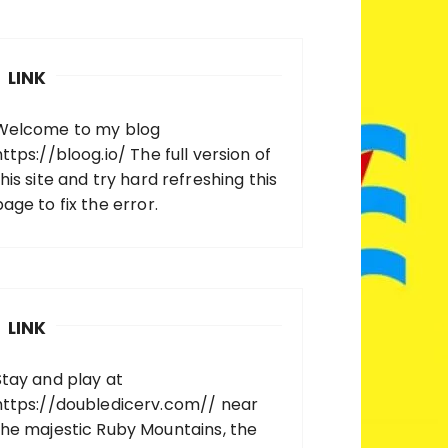
LINK
Welcome to my blog
https://bloog.io/
The full version of
his site and try hard refreshing this
page to fix the error.
LINK
Stay and play at
https://doubledicerv.com//
near
the majestic Ruby Mountains, the