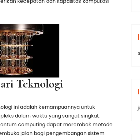
mberikan kecepatan dan kapasitas komputasi
s
ri Teknologi
nologi ini adalah kemampuannya untuk
j
ks dalam waktu yang sangat singkat.
 quantum computing dapat merombak metode
, membuka jalan bagi pengembangan sistem