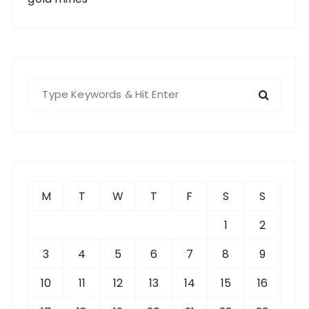
S
e
a
r
c
h
f
M
T
W
T
F
S
S
o
r
1
2
:
3
4
5
6
7
8
9
10
11
12
13
14
15
16