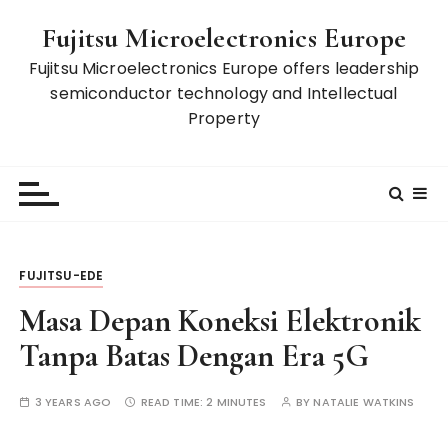
S
Fujitsu Microelectronics Europe
k
i
Fujitsu Microelectronics Europe offers leadership
p
semiconductor technology and Intellectual
t
Property
o
c
o
n
t
e
FUJITSU-EDE
n
t
Masa Depan Koneksi Elektronik
Tanpa Batas Dengan Era 5G
3 YEARS AGO
READ TIME:
2 MINUTES
BY
NATALIE WATKINS